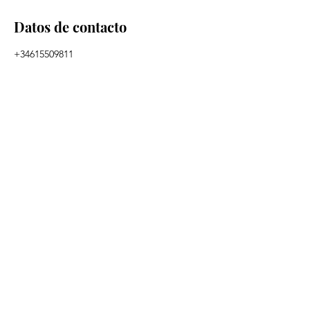
Datos de contacto
+34615509811
academiadelallengua@gmail.com
Carrer de Verdaguer i Callís, 5, Barcelona,
España
Contáctanos