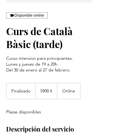
Disponible online
Curs de Català
Bàsic (tarde)
Curso intensivo para principiantes.
Lunes y jueves de 19 a 20h.
Del 30 de enero al 27 de febrero.
5900
euros
Finalizado
F
5900 €
Online
i
n
a
Plazas disponibles
l
i
z
Descripción del servicio
a
d