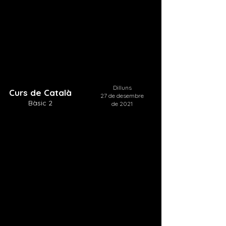
Dilluns
Curs de Català
27 de desembre
Bàsic 2
de 2021